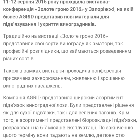
11-12 серпня 2016 року проходила виставка-
конференція «Золоте гроно 2016» у Запоріжжі, на якій
бізнес AGRID представив нові матеріали для
підв’язування і укриття виноградників.
Традиційно на виставці «Золоте гроно 2016»
представили свої сорти винограду як аматори, так і
професійні розплідники, що займаються розведенням
різних сортів.
Також в рамках виставки проходила конференція
присвячена захворюванням, живленню і зрошенню
виноградних насаджень.
Компанія AGRID представила широкий асортимент
підв’язок виноградної лози. Були представлені рішення
як для сухої підв’язки, так і для зелених пагонів. Крім
того, в асортименті представлені біорозкладні підв’язки,
розраховані на 6-7 місяців експлуатації. По закінченню
цього терміну вони падають на землю, де повністю