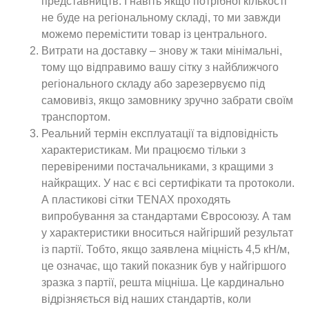
представництв. І навіть якщо потрібної кількості
не буде на регіональному складі, то ми завжди
можемо перемістити товар із центрального.
Витрати на доставку – знову ж таки мінімальні,
тому що відправимо вашу сітку з найближчого
регіонального складу або зарезервуємо під
самовивіз, якщо замовнику зручно забрати своїм
транспортом.
Реальний термін експлуатації та відповідність
характеристикам. Ми працюємо тільки з
перевіреними постачальниками, з кращими з
найкращих. У нас є всі сертифікати та протоколи.
А пластикові сітки TENAX проходять
випробування за стандартами Євросоюзу. А там
у характеристики вноситься найгірший результат
із партії. Тобто, якщо заявлена ​​міцність 4,5 кН/м,
це означає, що такий показник був у найгіршого
зразка з партії, решта міцніша. Це кардинально
відрізняється від наших стандартів, коли