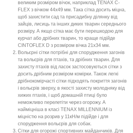
великим розміром вічок, наприклад TENAX C-
FLEX з вічком 44х49 мм. Така сітка досить міцна,
щоб захистити сад та присадибну ділянку від
зайців, лисиць та інших диких тварин середнього
розміру. А якщо сітка має бути перешкодою для
курчат або дрібних тварин, то краще підійде
CINTOFLEX D з розміром вічка 21х34 мм.
Вольєрні сітки потрібні для спорудження загонів
та вольєрів для птахів, та дрібних тварин. Для
захисту птахів від ласок застосовуються сітки з
досить дрібним розміром комірки. Також легкі
дрібнокомірчасті сітки підходять покриття загонів
і вольєрів зверху, в якості захисту молодняку ​​від
хижих птахів, і щоб домашній птиці було
неможливо перелетіти через огорожу. А
найміцніша в класі TENAX MILLENNIUM із
міцністю на розрив у 11кН/м підійде і для
спорудження вольєрів для собак.
Сітки для огорожі спортивних майданчиків. Для