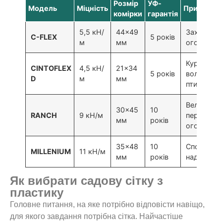
Розмір
УФ-
Модель
Міцність
Призначе
комірки
гарантія
5,5 кН/
44×49
Захист від
C-FLEX
5 років
м
мм
огорожі д
Курятники
CINTOFLEX
4,5 кН/
21×34
5 років
вольєри д
D
м
мм
птиці
Великі во
30×45
10
RANCH
9 кН/м
периметра
мм
років
огорожі
35×48
10
Спортмай
MILLENIUM
11 кН/м
мм
років
надійні ог
Як вибрати садову сітку з
пластику
Головне питання, на яке потрібно відповісти навіщо,
для якого завдання потрібна сітка. Найчастіше