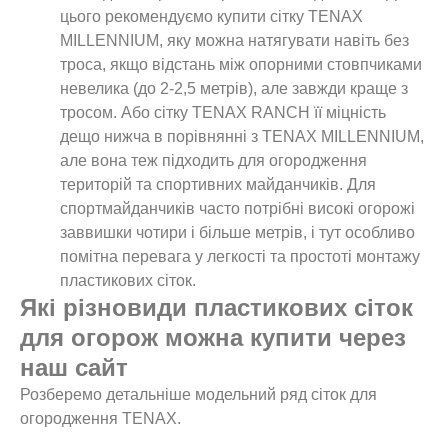
цього рекомендуємо купити сітку TENAX
MILLENNIUM, яку можна натягувати навіть без
троса, якщо відстань між опорними стовпчиками
невелика (до 2-2,5 метрів), але завжди краще з
тросом. Або сітку TENAX RANCH її міцність
дещо нижча в порівнянні з TENAX MILLENNIUM,
але вона теж підходить для огородження
територій та спортивних майданчиків. Для
спортмайданчиків часто потрібні високі огорожі
заввишки чотири і більше метрів, і тут особливо
помітна перевага у легкості та простоті монтажу
пластикових сіток.
Які різновиди пластикових сіток
для огорож можна купити через
наш сайт
Розберемо детальніше модельний ряд сіток для
огородження TENAX.