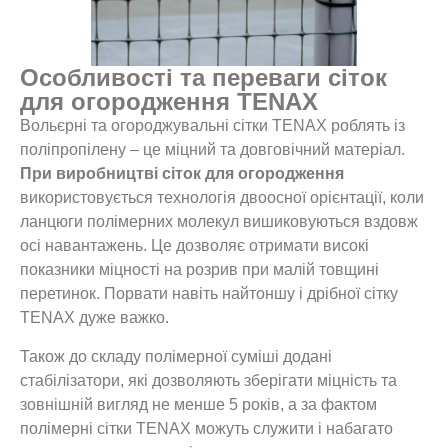
Особливості та переваги сіток
для огородження TENAX
Вольєрні та огороджувальні сітки TENAX роблять із
поліпропілену – це міцний та довговічний матеріал.
При виробництві сіток для огородження
використовується технологія двоосної орієнтації, коли
ланцюги полімерних молекул вишиковуються вздовж
осі навантажень. Це дозволяє отримати високі
показники міцності на розрив при малій товщині
перетинок. Порвати навіть найтоншу і дрібної сітку
TENAX дуже важко.
Також до складу полімерної суміші додані
стабілізатори, які дозволяють зберігати міцність та
зовнішній вигляд не менше 5 років, а за фактом
полімерні сітки TENAX можуть служити і набагато