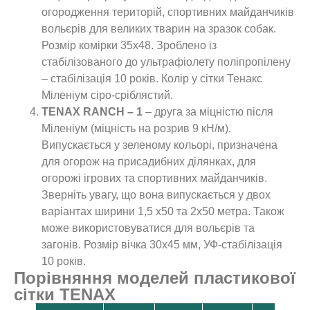
огородження територій, спортивних майданчиків
вольєрів для великих тварин на зразок собак.
Розмір комірки 35х48. Зроблено із
стабілізованого до ультрафіолету поліпропілену
– стабілізація 10 років. Колір у сітки Тенакс
Міленіум сіро-сріблястий.
TENAX RANCH – 1
– друга за міцністю після
Міленіум (міцність на розрив 9 кН/м).
Випускається у зеленому кольорі, призначена
для огорож на присадибних ділянках, для
огорожі ігрових та спортивних майданчиків.
Зверніть увагу, що вона випускається у двох
варіантах ширини 1,5 х50 та 2х50 метра. Також
може використовуватися для вольєрів та
загонів. Розмір вічка 30х45 мм, УФ-стабілізація
10 років.
Порівняння моделей пластикової
сітки TENAX