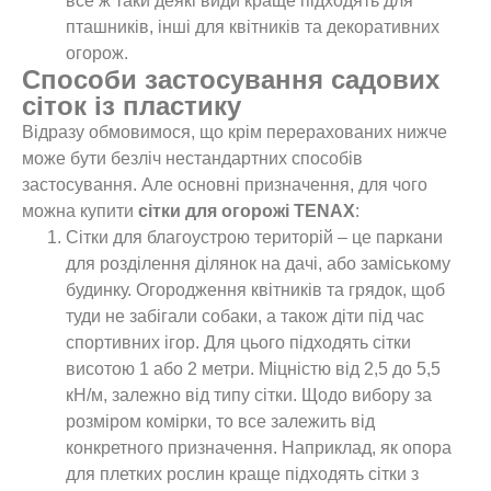
все ж таки деякі види краще підходять для
пташників, інші для квітників та декоративних
огорож.
Способи застосування садових
сіток із пластику
Відразу обмовимося, що крім перерахованих нижче
може бути безліч нестандартних способів
застосування. Але основні призначення, для чого
можна купити
сітки для огорожі TENAX
:
Сітки для благоустрою територій – це паркани
для розділення ділянок на дачі, або заміському
будинку. Огородження квітників та грядок, щоб
туди не забігали собаки, а також діти під час
спортивних ігор. Для цього підходять сітки
висотою 1 або 2 метри. Міцністю від 2,5 до 5,5
кН/м, залежно від типу сітки. Щодо вибору за
розміром комірки, то все залежить від
конкретного призначення. Наприклад, як опора
для плетких рослин краще підходять сітки з