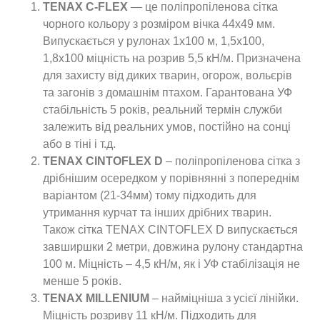
TENAX C-FLEX
— це поліпропіленова сітка
чорного кольору з розміром вічка 44х49 мм.
Випускається у рулонах 1х100 м, 1,5х100,
1,8х100 міцність на розрив 5,5 кН/м. Призначена
для захисту від диких тварин, огорож, вольєрів
та загонів з домашнім птахом. Гарантована УФ
стабільність 5 років, реальний термін служби
залежить від реальних умов, постійно на сонці
або в тіні і т.д.
TENAX CINTOFLEX D
– поліпропіленова сітка з
дрібнішим осередком у порівнянні з попереднім
варіантом (21-34мм) тому підходить для
утримання курчат та інших дрібних тварин.
Також сітка TENAX CINTOFLEX D випускається
завширшки 2 метри, довжина рулону стандартна
100 м. Міцність – 4,5 кН/м, як і УФ стабілізація не
менше 5 років.
TENAX MILLENIUM
– найміцніша з усієї лінійки.
Міцність розриву 11 кН/м. Підходить для