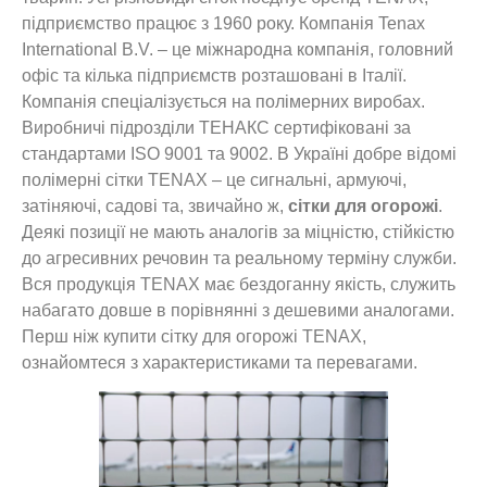
підприємство працює з 1960 року. Компанія Tenax
International B.V. – це міжнародна компанія, головний
офіс та кілька підприємств розташовані в Італії.
Компанія спеціалізується на полімерних виробах.
Виробничі підрозділи ТЕНАКС сертифіковані за
стандартами ISO 9001 та 9002. В Україні добре відомі
полімерні сітки TENAX – це сигнальні, армуючі,
затіняючі, садові та, звичайно ж,
сітки для огорожі
.
Деякі позиції не мають аналогів за міцністю, стійкістю
до агресивних речовин та реальному терміну служби.
Вся продукція TENAX має бездоганну якість, служить
набагато довше в порівнянні з дешевими аналогами.
Перш ніж купити сітку для огорожі TENAX,
ознайомтеся з характеристиками та перевагами.