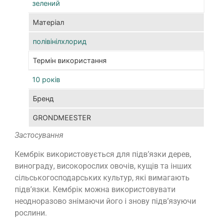
зелений
ела
і
Матеріал
міц
полівінілхлорид
на
роз
Термін використання
Зав
цьо
10 років
кем
Бренд
іде
під
GRONDMEESTER
для
Застосування
підв
як
Кембрік використовується для підв’язки дерев,
ста
винограду, високорослих овочів, кущів та інших
зад
сільськогосподарських культур, які вимагають
лоз
підв’язки. Кембрік можна використовувати
так
неодноразово знімаючи його і знову підв’язуючи
і
рослини.
мол