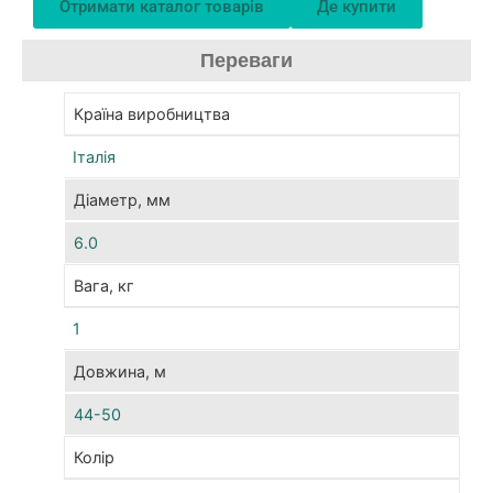
Отримати каталог товарів
Де купити
кущ
та
Переваги
інш
сіл
куль
Країна виробництва
які
Італія
вим
підв
Діаметр, мм
Кем
6.0
Gro
виг
Вага, кг
з
вис
1
пол
Довжина, м
мат
з
44-50
най
рів
Колір
м’як