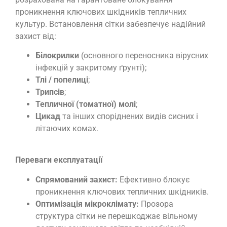
проникнення ключових шкідників тепличних
культур. Встановлення сітки забезпечує надійний
захист від:
Білокрилки
(основного переносника вірусних
інфекцій у закритому ґрунті);
Тлі / попелиці
;
Трипсів
;
Тепличної (томатної) молі
;
Цикад
та інших споріднених видів сисних і
літаючих комах.
Переваги експлуатації
Спрямований захист:
Ефективно блокує
проникнення ключових тепличних шкідників.
Оптимізація мікроклімату:
Прозора
структура сітки не перешкоджає вільному