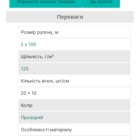
Отримати каталог товарів
Де купити
від
неб
Переваги
ком
шкід
Розмір рулону, м
Ств
над
2 х 100
бар’
Щільність, г/м²
мат
збе
125
опт
мікр
Кількість вічок, шт/см
не
20 × 10
пор
вен
Колір
про
та
Прозорий
сві
Особливості матеріалу
Це
тех