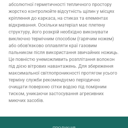
абсолютної герметичності тепличного простору
жорстко контролюйте відсутність щілин у місцях
кріплення до каркаса, на стиках та елементах
відкривання. Оскільки матеріал має плетену
структуру, його розкрій необхідно виконувати
виключно термічним способом (гарячим ножем)
або обов’язково оплавляти краї газовим
пальником після використання звичайних ножиць.
Це повністю унеможливить розплітання волокон
під дією вітрових навантажень. Для збереження
максимальної світлопроникності протягом усього
терміну служби рекомендуємо періодично
очищати поверхню сітки водою під помірним
тиском, уникаючи застосування агресивних
миючих засобів.