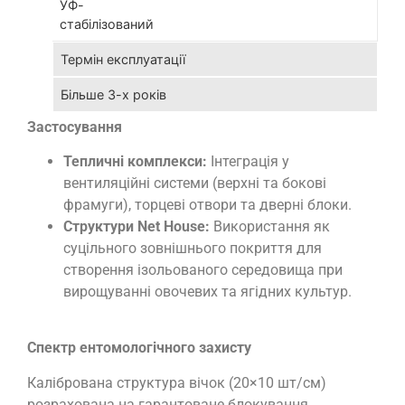
УФ-
ріш
стабілізований
доз
Термін експлуатації
сут
зме
Більше 3-х років
на
Застосування
кул
спр
Тепличні комплекси:
Інтеграція у
еко
вентиляційні системи (верхні та бокові
вир
фрамуги), торцеві отвори та дверні блоки.
та
Структури Net House:
Використання як
отр
суцільного зовнішнього покриття для
чист
створення ізольованого середовища при
тов
вирощуванні овочевих та ягідних культур.
прод
Спектр ентомологічного захисту
Калібрована структура вічок (20×10 шт/см)
розрахована на гарантоване блокування