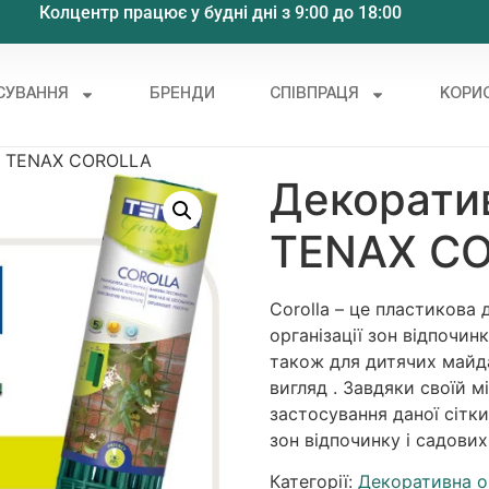
Колцентр працює у будні дні з 9:00 до 18:00
СУВАННЯ
БРЕНДИ
СПІВПРАЦЯ
КОРИ
а TENAX COROLLA
Декорати
TENAX C
Corolla – це пластикова 
організації зон відпочинк
також для дитячих майда
вигляд . Завдяки своїй м
застосування даної сітк
зон відпочинку і садових
Категорії:
Декоративна 