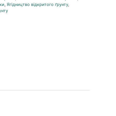
ки
,
Ягідництво відкритого ґрунту
,
унту