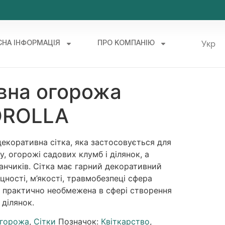
Укр
СНА ІНФОРМАЦІЯ
ПРО КОМПАНІЮ
Рус
вна огорожа
OROLLA
декоративна сітка, яка застосовується для
у, огорожі садових клумб і ділянок, а
нчиків. Сітка має гарний декоративний
іцності, м’якості, травмобезпеці сфера
и практично необмежена в сфері створення
 ділянок.
огорожа
,
Сітки
Позначок:
Квіткарство
,