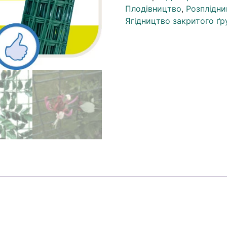
Плодівництво
,
Розплідни
Ягідництво закритого ґр