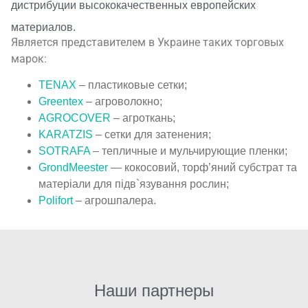
дистрибуции высококачественных европейских
материалов.
Является представителем в Украине таких торговых
марок:
TENAX
– пластиковые сетки;
Greentex
– агроволокно;
AGROCOVER
– агроткань;
KARATZIS
– сетки для затенения;
SOTRAFA
– тепличные и мульчирующие пленки;
GrondMeester
— кокосовий, торф’яний субстрат та
матеріали для підв`язування рослин;
Polifort
– агрошпалера.
Наши партнеры