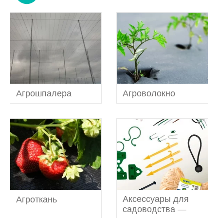
(7)
(7)
Aгрошпалера
Агроволокно
(4)
Аксессуары для
Агроткань
садоводства —