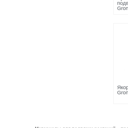
под
Gron
Яко
Gron