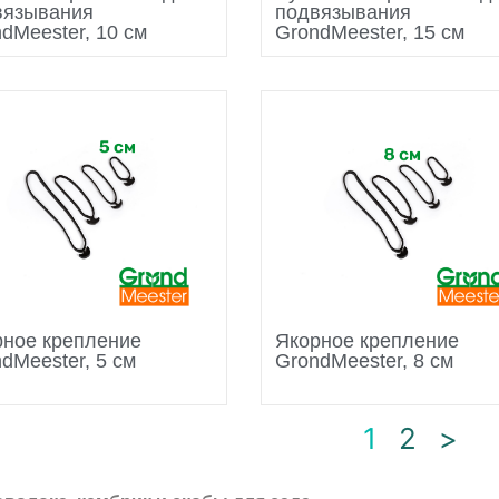
вязывания
подвязывания
dMeester, 10 см
GrondMeester, 15 см
рное крепление
Якорное крепление
dMeester, 5 см
GrondMeester, 8 см
1
2
>