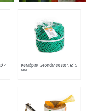
Ø 4
Кембрик GrondMeester, Ø 5
мм