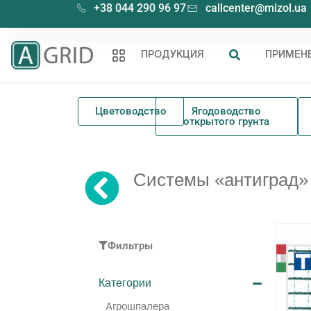
+38 044 290 96 97
callcenter@mizol.ua
ПРОДУКЦИЯ
ПРИМЕН
Цветоводство
Ягодоводство
открытого грунта
Системы «антиград»
Фильтры
Категории
Aгрошпалера