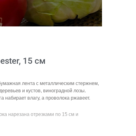
Подив
ster, 15 см
бумажная лента с металлическим стержнем,
деревьев и кустов, виноградной лозы.
а набирает влагу, а проволока ржавеет.
ка нарезана отрезками по 15 см и