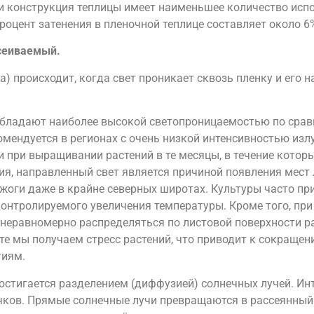
о и конструкция теплицы имеет наименьшее количество ис
роцент затенения в пленочной теплице составляет около 6
ссеиваемый.
) происходит, когда свет проникает сквозь пленку и его н
обладают наиболее высокой светопроницаемостью по срав
мендуется в регионах с очень низкой интенсивностью изл
при выращивании растений в те месяцы, в течение которы
ия, направленный свет является причиной появления мест
жоги даже в крайне северных широтах. Культуры часто пр
онтролируемого увеличения температуры. Кроме того, при
еравномерно распределяться по листовой поверхности рас
те мы получаем стресс растений, что приводит к сокращен
тиям.
остигается разделением (диффузией) солнечных лучей. Ин
чков. Прямые солнечные лучи превращаются в рассеянный 