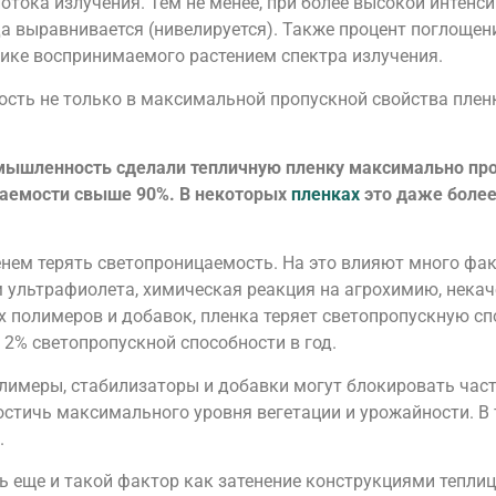
отока излучения. Тем не менее, при более высокой интен
да выравнивается (нивелируется). Также процент поглощен
ике воспринимаемого растением спектра излучения.
ость не только в максимальной пропускной свойства пленки
ышленность сделали тепличную пленку максимально проз
цаемости свыше 90%. В некоторых
пленках
это даже более
нем терять светопроницаемость. На это влияют много фа
 ультрафиолета, химическая реакция на агрохимию, некач
х полимеров и добавок, пленка теряет светопропускную 
 2% светопропускной способности в год.
лимеры, стабилизаторы и добавки могут блокировать част
достичь максимального уровня вегетации и урожайности. В
.
 еще и такой фактор как затенение конструкциями теплиц