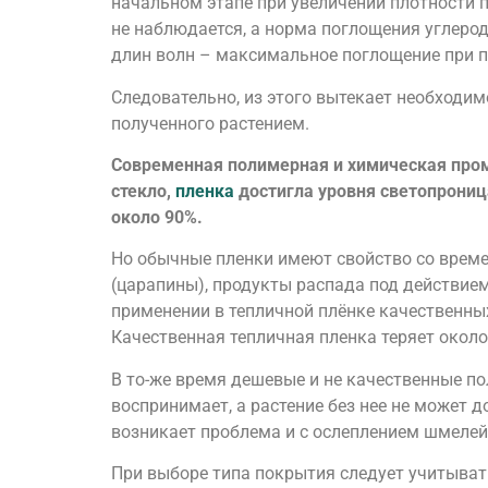
начальном этапе при увеличении плотности п
не наблюдается, а норма поглощения углеро
длин волн – максимальное поглощение при п
Следовательно, из этого вытекает необходим
полученного растением.
Современная полимерная и химическая пром
стекло,
пленка
достигла уровня светопрони
около 90%.
Но обычные пленки имеют свойство со време
(царапины), продукты распада под действием
применении в тепличной плёнке качественны
Качественная тепличная пленка теряет около
В то-же время дешевые и не качественные по
воспринимает, а растение без нее не может 
возникает проблема и с ослеплением шмелей
При выборе типа покрытия следует учитывать