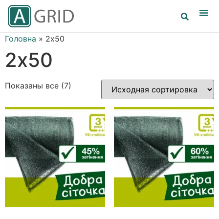
Головна
»
2х50
2х50
Показаны все (7)