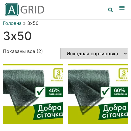
Головна
»
3х50
3х50
Показаны все (2)