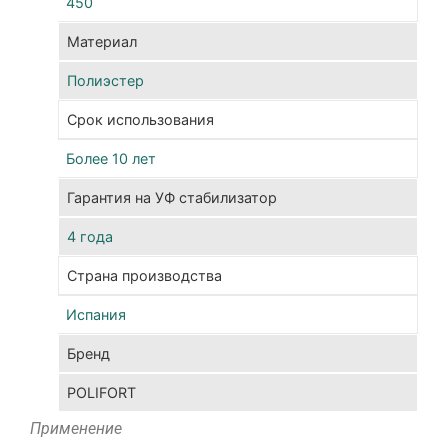
450
аль
ста
Материал
про
Полиэстер
при
соз
Срок использования
шпа
Более 10 лет
под
кон
Гарантия на УФ стабилизатор
кон
в
4 года
теп
Страна производства
огр
и
Испания
вет
кон
Бренд
соз
POLIFORT
кон
в
Применение
акв