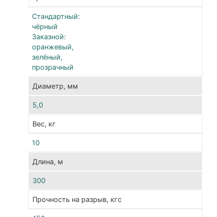
сфе
дея
Стандартный:
чёрный
POL
Заказной:
про
оранжевый,
с
зелёный,
пер
прозрачный
кач
сыр
Диаметр, мм
что
5,0
обе
выс
Вес, кг
пок
10
хар
и
Длина, м
соо
пар
300
Агр
Прочность на разрыв, кгс
исп
как