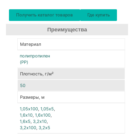
Чёр
Получить каталог товаров
Где купить
цве
спо
Преимущества
ран
про
Материал
поч
При
полипропилен
сол
(PP)
эне
Плотность, г/м²
он
соз
50
опт
тем
Размеры, м
реж
1,05х100
,
1,05х5
,
для
1,6х10
,
1,6х100
,
кор
1,6х5
,
3,2х10
,
сис
3,2х100
,
3,2х5
рас