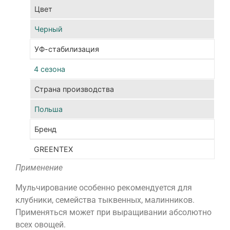
Цвет
Бла
чем
Черный
кач
уро
УФ-стабилизация
уда
4 сезона
пол
в
Страна производства
бол
ран
Польша
сро
Бренд
Мул
GREENTEX
агр
Применение
так
защ
Мульчирование особенно рекомендуется для
пло
клубники, семейства тыквенных, малинников.
и
Применяться может при выращивании абсолютно
яго
всех овощей.