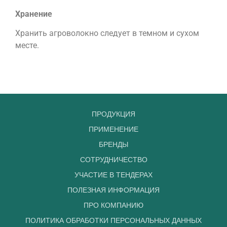
от
Хранение
гряз
тем
Хранить агроволокно следует в темном и сухом
са
месте.
улу
их
тов
вид
ПРОДУКЦИЯ
Сущ
ПРИМЕНЕНИЕ
сни
тру
БРЕНДЫ
по
СОТРУДНИЧЕСТВО
ухо
УЧАСТИЕ В ТЕНДЕРАХ
за
ПОЛЕЗНАЯ ИНФОРМАЦИЯ
рас
ПРО КОМПАНИЮ
ПОЛИТИКА ОБРАБОТКИ ПЕРСОНАЛЬНЫХ ДАННЫХ