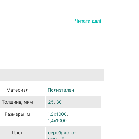
ый находится в центре крупнейшего
Испания. В течении более 40 лет завод
Читати далі
ёнок, разрабатывая инновационные
арактеристики, которые реализуются в
Материал
Полиэтилен
Толщина, мкм
25
,
30
Размеры, м
1,2х1000
,
1,4х1000
Цвет
серебристо-