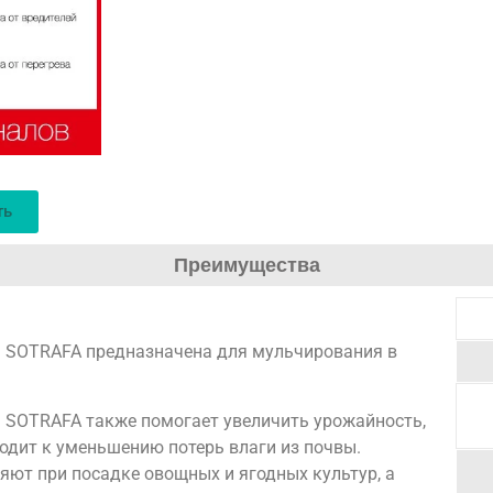
Плёнка производится на заводе Sotrafa, котор
скопления теплиц в мире – провинции Almeria, 
усовершенствует технологии производства пл
решения и добиваясь оптимальных сочетаний х
основе материала.
ть
Преимущества
SOTRAFA предназначена для мульчирования в
SOTRAFA также помогает увеличить урожайность,
водит к уменьшению потерь влаги из почвы.
ют при посадке овощных и ягодных культур, а