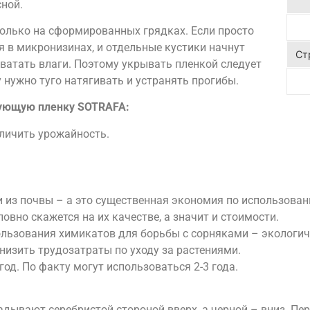
ной.
олько на сформированных грядках. Если просто
я в микронизинах, и отдельные кустики начнут
Ст
хватать влаги. Поэтому укрывать пленкой следует
у нужно туго натягивать и устранять прогибы.
рующую пленку SOTRAFA:
личить урожайность.
.
 из почвы – а это существенная экономия по использован
ловно скажется на их качестве, а значит и стоимости.
ользования химикатов для борьбы с сорняками – экологич
низить трудозатраты по уходу за растениями.
од. По факту могут использоваться 2-3 года.
ывают серебристой стороной вверх, а черной – вниз. Пер