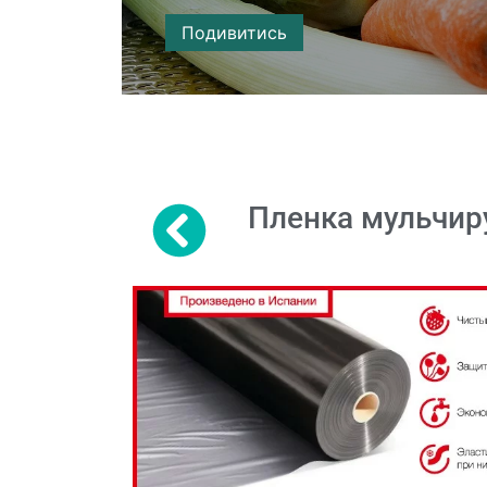
Подивитись
Пленка мульчир