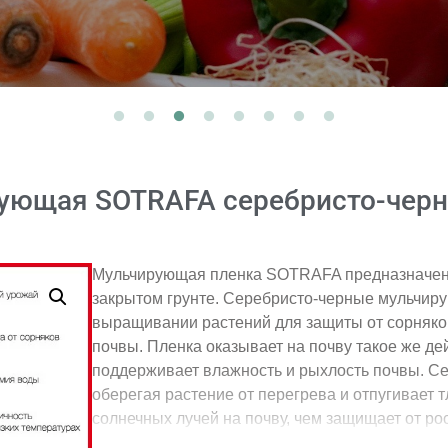
ующая SOTRAFA серебристо-черн
Мульчирующая пленка SOTRAFA предназначена
закрытом грунте. Серебристо-черные мульчир
выращивании растений для защиты от сорняков
почвы. Пленка оказывает на почву такое же дей
поддерживает влажность и рыхлость почвы. Се
оберегая растение от перегрева и отпугивает 
солнечных лучей на почву, чем защищает от ро