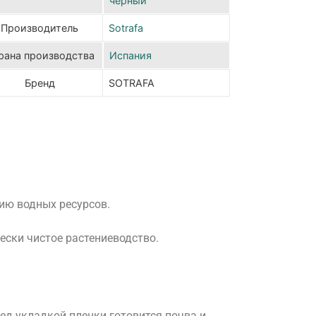
черный
Производитель
Sotrafa
рана производства
Испания
Бренд
SOTRAFA
ию водных ресурсов.
ески чистое растениеводство.
ед укладкой пленки готовится почва и