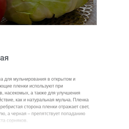
Подив
ая
 для мульчирования в открытом и
ующие пленки используют при
, насекомых, а также для улучшения
ствие, как и натуральная мульча. Пленка
ребристая сторона пленки отражает свет,
тлю, а черная – препятствует попаданию
ста сорняков.