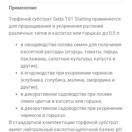
на
Применение
нач
ста
Торфяной субстрат Seda TS1 Starting применяется
выр
для проращивания и укоренения растений
рас
различных типов в кассетах или горшках до 0,5 л:
в овощеводстве посева семян для получения
кассетной рассады (огурцы, томаты, перцы,
баклажаны, салатные культуры, капуста и
другие);
в ягодоводстве при укоренении черенков
(клубника, голубика, малина, смородина и
другие);
в декоративном садоводстве при посеве
семян цветов в кассеты или горшки;
в декоративном садоводстве при укоренении
черенков в горшках.
В стандартной комплектации торфяной субстрат
имеет нейтральный кислотно-щелочной баланс рН