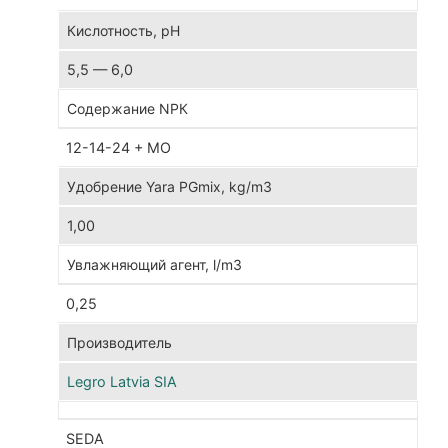
тор
Бла
опт
5,5 — 6,0
соо
вер
и
12-14-24 + MO
пер
тор
тор
1,00
суб
име
иде
0,25
пок
воз
вод
бал
Legro Latvia SIA
кот
рас
SEDA