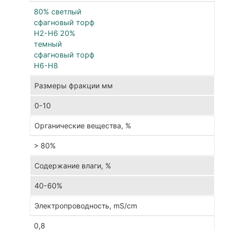
дру
80% светлый
сфе
сфагновый торф
Н2-Н6 20%
Тор
темный
сфагновый торф
суб
Н6-H8
име
мел
стр
0-
0-10
10
мм
и
> 80%
соз
на
баз
40-60%
сме
вер
и
0,8
пер