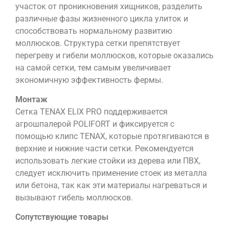
стр
участок от проникновения хищников, разделить
сет
различные фазы жизненного цикла улиток и
обе
способствовать нормальному развитию
опт
моллюсков. Структура сетки препятствует
усл
перегреву и гибели моллюсков, которые оказались
выр
на самой сетки, тем самым увеличивает
ули
экономичную эффективность фермы.
и
Монтаж
кач
Сетка TENAX ELIX PRO поддерживается
вен
агрошпалерой POLIFORT и фиксируется с
учас
помощью клипс TENAX, которые протягиваются в
верхние и нижние части сетки. Рекомендуется
использовать легкие стойки из дерева или ПВХ,
следует исключить применение стоек из металла
или бетона, так как эти материалы нагреваться и
вызывают гибель моллюсков.
Сопутствующие товары