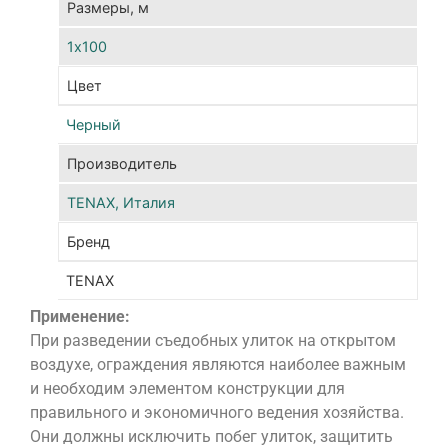
Размеры, м
пол
сто
1х100
к
Цвет
воз
УФ-
Черный
изл
уме
Производитель
вре
TENAX, Италия
нан
сол
Бренд
луч
TENAX
и
гар
Применение:
дол
При разведении съедобных улиток на открытом
сро
воздухе, ограждения являются наиболее важным
слу
и необходим элементом конструкции для
Спе
правильного и экономичного ведения хозяйства.
раз
Они должны исключить побег улиток, защитить