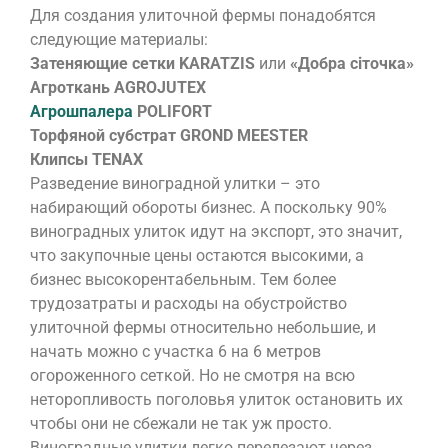
Для создания улиточной фермы понадобятся
следующие материалы:
Затеняющие сетки KARATZIS
или
«Добра сіточка»
Агроткань AGROJUTEX
Агрошпалера
POLIFORT
Торфяной субстрат
GROND MEESTER
Клипсы
TENAX
Разведение виноградной улитки – это
набирающий обороты бизнес. А поскольку 90%
виноградных улиток идут на экспорт, это значит,
что закупочные цены остаются высокими, а
бизнес высокорентабельным. Тем более
трудозатраты и расходы на обустройство
улиточной фермы относительно небольшие, и
начать можно с участка 6 на 6 метров
огороженного сеткой. Но не смотря на всю
неторопливость поголовья улиток остановить их
чтобы они не сбежали не так уж просто.
Виноградные улитки легко перелезают через