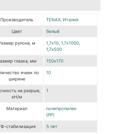
Производитель
TENAX, Италия
Цвет
белый
Размер рулона, м
1,7х10
,
1,7х1000
,
1,7х500
азмер глазка, мм
150х170
личество ячеек по
10
ширине
очность на разрыв,
1
кН/м
Материал
полипропилен
(PP)
УФ-стабилизация
5 лет