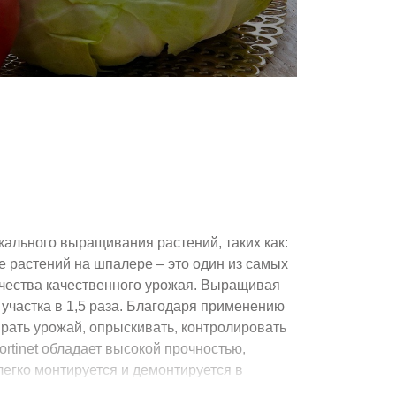
Подив
икального выращивания растений, таких как:
ие растений на шпалере – это один из самых
чества качественного урожая. Выращивая
участка в 1,5 раза. Благодаря применению
ирать урожай, опрыскивать, контролировать
rtinet обладает высокой прочностью,
 легко монтируется и демонтируется в
 на шпалере в зиму ничуть не испортится и