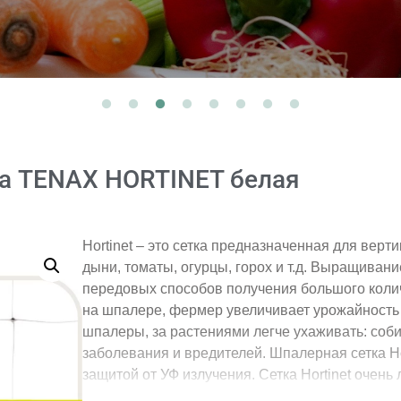
а TENAX HORTINET белая
Hortinet – это сетка предназначенная для верт
дыни, томаты, огурцы, горох и т.д. Выращиван
передовых способов получения большого коли
на шпалере, фермер увеличивает урожайность 
шпалеры, за растениями легче ухаживать: соб
заболевания и вредителей. Шпалерная сетка Ho
защитой от УФ излучения. Сетка Hortinet очень
случае надобности. Но даже оставленная сетка