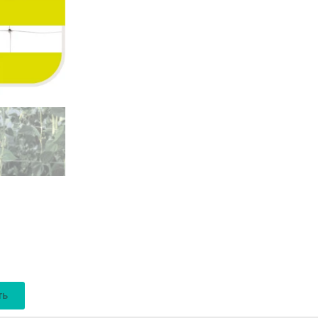
не потеряет своих превосходных качеств.
ть