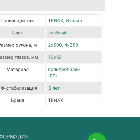
Производитель
TENAX, Италия
Цвет
зелёный
Размер рулона, м
2х500
,
4х250
азмер глазка, мм
10х12
Материал
полипропилен
(PP)
УФ-стабилизация
5 лет
Бренд
TENAX
НФОРМАЦИЯ