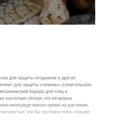
Подив
ная для защиты ягодников и других
меняют для защиты «чумизы» (синегальское
 механический барьер для птиц и
ка настолько лёгкая, что её можно
ывая непосредственно прямо на растения.
рочностью, что бы противостоять птицам